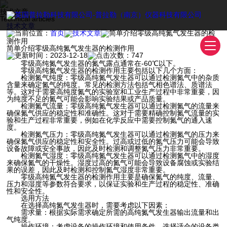
技术文章
Technical articles
技术文章
当前位置：
首页
技术文章
简单介绍零级高纯氮气发生器的检
测作用
简单介绍零级高纯氮气发生器的检测作用
更新时间：2023-12-18
点击次数：747
零级高纯氮气发生器的氮气露点通常在-60℃以下。
零级高纯氮气发生器的检测作用主要包括以下几个方面：
检测氮气纯度：零级高纯氮气发生器可以通过检测氮气中的杂质
含量来确定氮气的纯度。常见的检测方法包括气相色谱法、质谱法
等。这对于需要高纯度氮气的实验室和工业生产过程中非常重要，因
为纯度不足的氮气可能会影响实验结果或产品质量。
检测氮气流量：零级高纯氮气发生器可以通过检测氮气的流量来
确保氮气供应的稳定性和准确性。这对于需要精确控制氮气流量的实
验和生产过程非常重要，例如在化学反应中需要控制氮气的通入速
度。
检测氮气压力：零级高纯氮气发生器可以通过检测氮气的压力来
确保氮气供应的稳定性和安全性。过高或过低的氮气压力可能会导致
设备故障或安全事故，因此及时检测和调整氮气压力非常重要。
检测氮气湿度：零级高纯氮气发生器可以通过检测氮气中的湿度
来确保氮气的干燥性。湿度过高的氮气可能会导致设备腐蚀或实验结
果的误差，因此及时检测和控制氮气湿度非常重要。
零级高纯氮气发生器的检测作用主要是确保氮气的纯度、流量、
压力和湿度等参数符合要求，以保证实验和生产过程的稳定性、准确
性和安全性。
选用方法
在选择高纯氮气发生器时，需要考虑以下因素：
需求量：根据实际需求确定所需的高纯氮气发生器输出流量和出
气纯度。
操作环境：考虑设备的操作环境和使用条件，选择适合的设备类