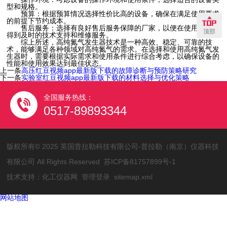
型和规格。
预算：根据预算情况选择性价比高的设备，确保在满足使用要求
的前提下节约成本。
售后服务：选择有良好售后服务保障的厂家，以便在使用过程中
顶部
得到及时的技术支持和维修服务。
综上所述，高纯氮气发生器技术是一种高效、稳定、可靠的技
术，能够满足各种领域对高纯氮气的需求。在选择和使用高纯氮气发
生器时，需要根据实际需求和使用条件进行综合考虑，以确保设备的
性能和使用效果达到最佳状态。
上一条
高压红豆视频app最新版下载的故障诊断与预防策略研究
下一条
实验室红豆视频app最新版下载的材料选择与优化策略
全国服务热线：
0517-89893344
版权所有© 2025 英国普拉勒科技有限公司-普拉勒（南京）仪器科技
有限公司 All Rights Reserved
苏ICP备81757899号-1
技术支持：
化工仪器网
管理登录
sitemap.xml
网站地图