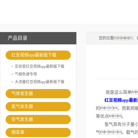
产品目录
您的位置：
红豆视频app最新版下载
实验室红豆视频app最新版下载
气相色谱专用
大流量红豆视频app最新版下载
就是这么简单，
气体发生器
红豆视频app最
氮气发生器
的，而氧则
等优点。
空气发生器
氢气具有分子量小
隔音罩
气。载气的