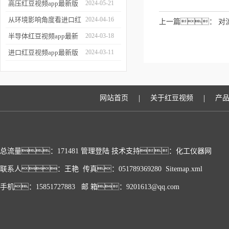
范：行业指南
豆视频app最新版下载的
高压红豆视频app最新版
2024-05-21
工作机制
下载：节能效果分析
从环境影响角度看进口红
2024-04-16
上一篇：
对
豆视频app最新版下载的
半导体红豆视频app最新
2024-03-18
可持续性
版下载在工业气体生产中
进口红豆视频app最新版
2024-03-11
的应用
下载的生产制造工艺解析
|
|
网站首页
关于红豆视频
产
总流量：171481
管理登陆
技术支持：
化工仪器网
联系人：王艳 传真：051789369280
Sitemap.xml
手机：15851727883 邮 箱：9201613@qq.com