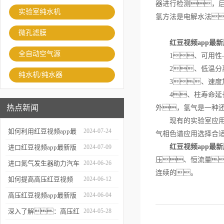
器进行检测，后
实验室纯水机
氢方法是电解水法
微孔滤膜
红豆视频app最
全自动空气源
1、可用性—
2、低温分离
纯水机/纯水器
3、速度加
4、柱寿命延长—
热点新闻
外，氢气是一种
现有的实验室应用氢
如何利用红豆视频app最
2024-07-24
气相色谱应用选择合
新版下载减少碳排放
红豆视频app最
进口红豆视频app最新版
2024-07-09
压、恒流量
下载的安装过程复杂
进口氮气发生器助力汽车
2024-06-26
连续的。
吗？
制造业提高生产效率
如何提高高压红豆视频
2024-06-12
app最新版下载的效率和
高压红豆视频app最新版
2024-06-04
产气纯度
下载的安全标准和规
深入了解：高压红
2024-05-28